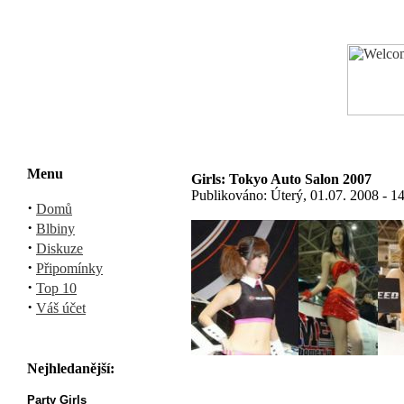
Menu
Girls: Tokyo Auto Salon 2007
Publikováno: Úterý, 01.07. 2008 - 1
·
Domů
·
Blbiny
·
Diskuze
·
Připomínky
·
Top 10
·
Váš účet
Nejhledanější:
Party Girls