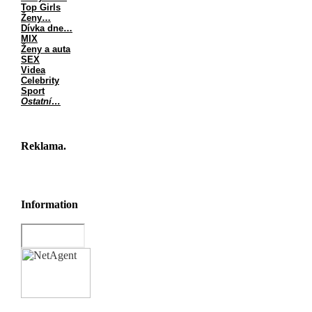
Top Girls
Ženy…
Dívka dne…
MIX
Ženy a auta
SEX
Videa
Celebrity
Sport
Ostatní…
Reklama.
Information