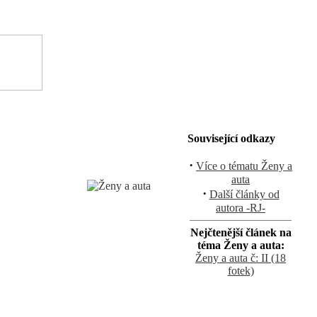
Související odkazy
·
Více o tématu Ženy a
auta
·
Další články od
autora -RJ-
Nejčtenější článek na
téma Ženy a auta:
Ženy a auta č: II (18
fotek)