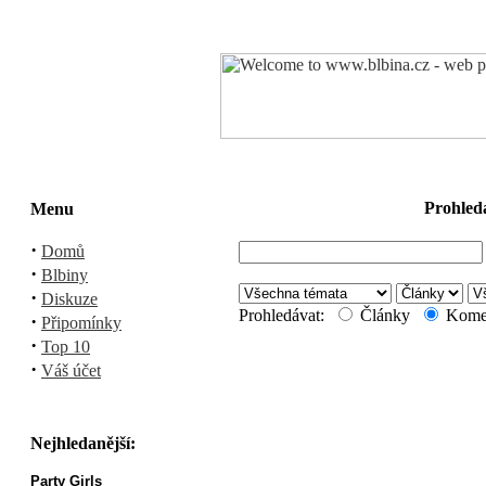
Prohleda
Menu
·
Domů
·
Blbiny
·
Diskuze
Prohledávat:
Články
Kome
·
Připomínky
·
Top 10
·
Váš účet
Nejhledanější:
Party Girls