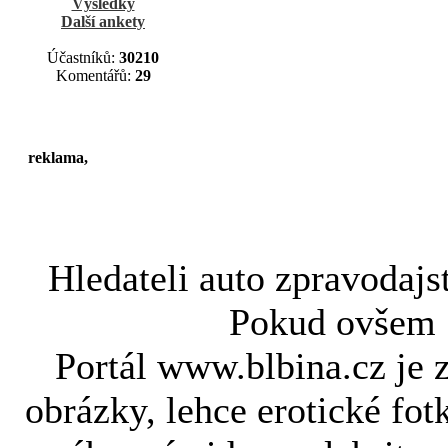
Výsledky
Další ankety
Účastníků:
30210
Komentářů:
29
reklama,
Hledateli
auto zpravodajs
Pokud ovše
Portál www.blbina.cz je 
obrázky, lehce erotické fot