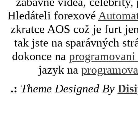
zábavné videa, celebrity, 
Hledáteli forexové
Automat
zkratce AOS což je furt je
tak jste na sparávných st
dokonce na
programovani
jazyk na
programova
.:
Theme Designed By
Disi