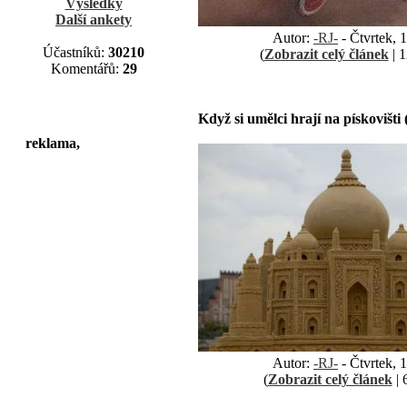
Výsledky
Další ankety
Autor:
-RJ-
- Čtvrtek, 
Účastníků:
30210
(
Zobrazit celý článek
| 1
Komentářů:
29
Když si umělci hrají na pískovišti 
reklama,
Autor:
-RJ-
- Čtvrtek, 
(
Zobrazit celý článek
| 