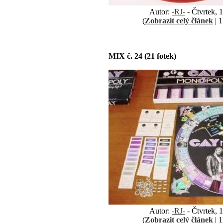
Autor:
-RJ-
- Čtvrtek, 
(
Zobrazit celý článek
| 1
MIX č. 24 (21 fotek)
Autor:
-RJ-
- Čtvrtek, 
(
Zobrazit celý článek
| 1