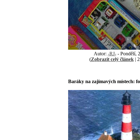
Autor:
-RJ-
- Pondělí, 
(
Zobrazit celý článek
| 2
Baráky na zajímavých místech: fo