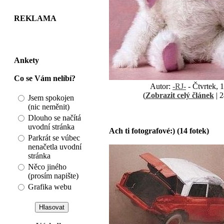
REKLAMA
Ankety
Co se Vám nelíbí?
Autor:
-RJ-
- Čtvrtek, 
(
Zobrazit celý článek
| 2
Jsem spokojen
(nic neměnit)
Dlouho se načítá
uvodní stránka
Ach ti fotografové:) (14 fotek)
Parkrát se vúbec
nenačetla uvodní
stránka
Něco jiného
(prosím napište)
Grafika webu