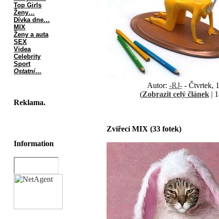
Top Girls
Ženy…
Dívka dne…
MIX
Ženy a auta
SEX
Videa
Celebrity
Sport
Ostatní…
Autor:
-RJ-
- Čtvrtek, 
(
Zobrazit celý článek
| 1
Reklama.
Zvířecí MIX (33 fotek)
Information