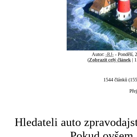
Autor:
-RJ-
- Pondělí, 
(
Zobrazit celý článek
| 1
1544 článků (155 
Přej
Hledateli
auto zpravodajs
Pokud ovše