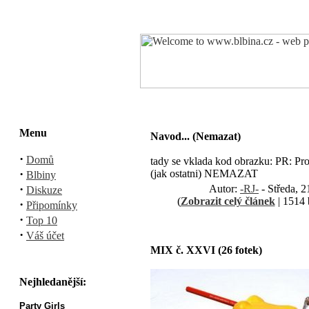
Menu
Navod... (Nemazat)
·
Domů
tady se vklada kod obrazku: PR: Pro
·
(jak ostatni) NEMAZAT
Blbiny
·
Autor:
-RJ-
- Středa, 2
Diskuze
(
Zobrazit celý článek
| 1514 
·
Připomínky
·
Top 10
·
Váš účet
MIX č. XXVI (26 fotek)
Nejhledanější:
Party Girls