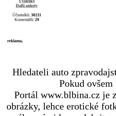
Výsledky
Další ankety
Účastníků:
30211
Komentářů:
29
reklama,
Hledateli
auto zpravodajs
Pokud ovše
Portál www.blbina.cz je 
obrázky, lehce erotické fot