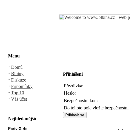
Menu
·
Domů
·
Blbiny
Přihlášení
·
Diskuze
·
Přezdívka:
Připomínky
·
Top 10
Heslo:
·
Váš účet
Bezpečnostní kód:
Do tohoto pole vložte bezpečnostní
Nejhledanější:
Party Girls