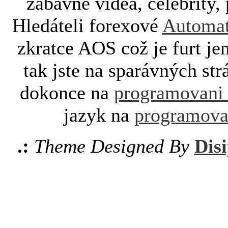
zábavné videa, celebrity, 
Hledáteli forexové
Automat
zkratce AOS což je furt je
tak jste na sparávných st
dokonce na
programovani
jazyk na
programova
.:
Theme Designed By
Disi