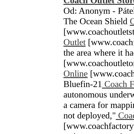
Coach Outlet Stor
Od: Anonym - Pátek
The Ocean Shield
C
[www.coachoutletst
Outlet
[www.coachfa
the area where it ha
[www.coachoutleton
Online
[www.coachou
Bluefin-21
Coach Fa
autonomous underwa
a camera for mappin
not deployed,"
Coac
[www.coachfactoryou