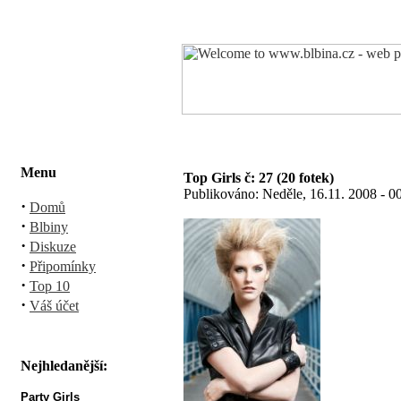
Menu
Top Girls č: 27 (20 fotek)
Publikováno: Neděle, 16.11. 2008 - 0
·
Domů
·
Blbiny
·
Diskuze
·
Připomínky
·
Top 10
·
Váš účet
Nejhledanější:
Party Girls