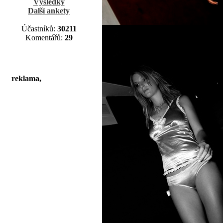
Výsledky
Další ankety
Účastníků:
30211
Komentářů:
29
reklama,