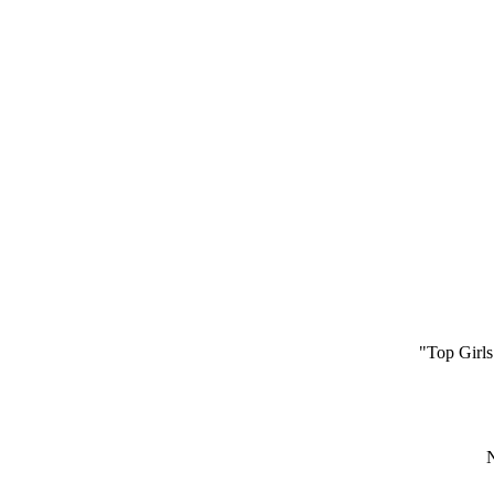
"Top Girls
N