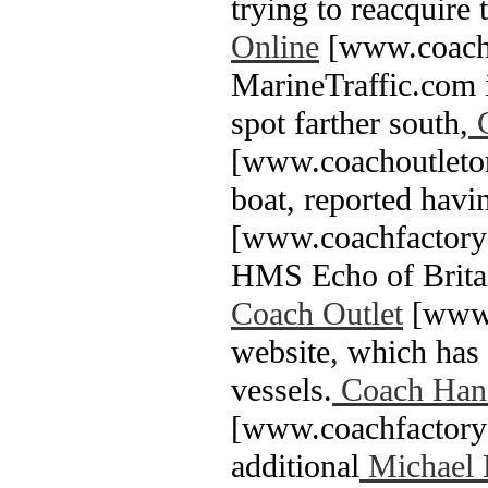
trying to reacquire 
Online
[www.coachf
MarineTraffic.com 
spot farther south,
C
[www.coachoutleton
boat, reported havi
[www.coachfactoryo
HMS Echo of Britai
Coach Outlet
[www.
website, which has 
vessels.
Coach Hand
[www.coachfactoryo
additional
Michael 