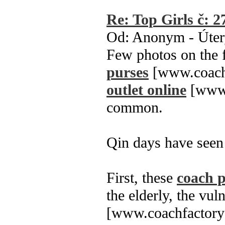
Re: Top Girls č: 2
Od: Anonym - Úterý
Few photos on the 
purses
[www.coacho
outlet online
[www.c
common.
Qin days have seen a
First, these
coach p
the elderly, the vul
[www.coachfactoryo