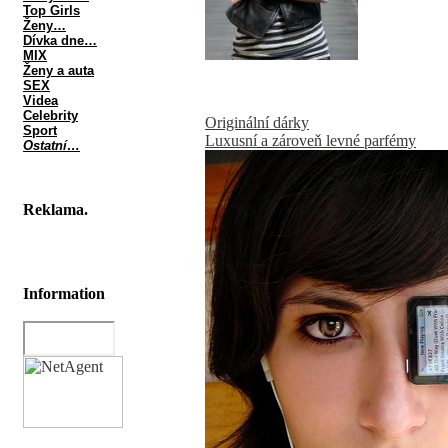
Top Girls
Ženy…
Dívka dne…
MIX
Ženy a auta
SEX
Videa
Celebrity
Originální dárky
Sport
Luxusní a zároveň levné parfémy
Ostatní…
Reklama.
Information