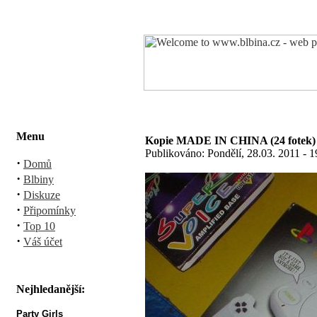
Menu
Kopie MADE IN CHINA (24 fotek)
Publikováno: Pondělí, 28.03. 2011 - 
·
Domů
·
Blbiny
·
Diskuze
·
Připomínky
·
Top 10
·
Váš účet
Nejhledanější:
Party Girls