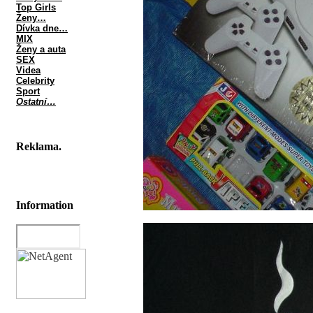
Top Girls
Ženy…
Dívka dne…
MIX
Ženy a auta
SEX
Videa
Celebrity
Sport
Ostatní…
Reklama.
Information