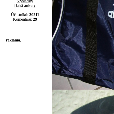
Výsledky
Další ankety
Účastníků:
30211
Komentářů:
29
reklama,