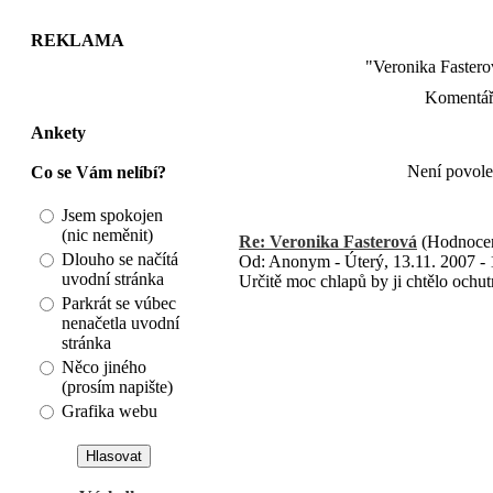
REKLAMA
"Veronika Fastero
Komentáře
Ankety
Není povole
Co se Vám nelíbí?
Jsem spokojen
(nic neměnit)
Re: Veronika Fasterová
(Hodnocen
Dlouho se načítá
Od: Anonym - Úterý, 13.11. 2007 - 
uvodní stránka
Určitě moc chlapů by ji chtělo ochut
Parkrát se vúbec
nenačetla uvodní
stránka
Něco jiného
(prosím napište)
Grafika webu