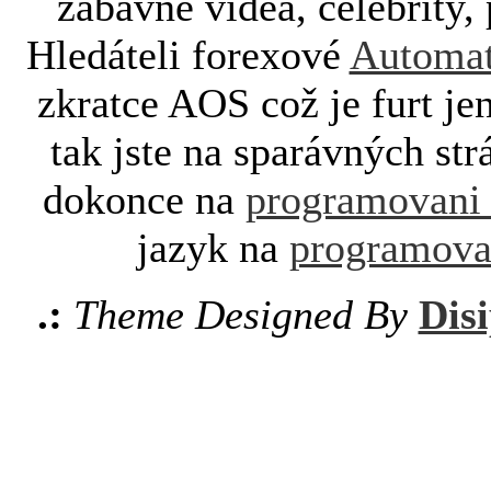
zábavné videa, celebrity, 
Hledáteli forexové
Automat
zkratce AOS což je furt je
tak jste na sparávných st
dokonce na
programovani
jazyk na
programova
.:
Theme Designed By
Disi