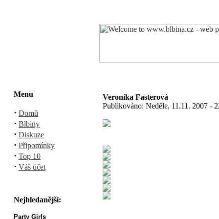
Menu
Veronika Fasterová
Publikováno: Neděle, 11.11. 2007 - 
·
Domů
·
Blbiny
·
Diskuze
·
Připomínky
·
Top 10
·
Váš účet
Nejhledanější:
Party Girls