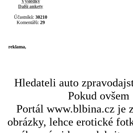
Výsledky
Další ankety
Účastníků:
30210
Komentářů:
29
reklama,
Hledateli
auto zpravodajs
Pokud ovše
Portál www.blbina.cz je 
obrázky, lehce erotické fot