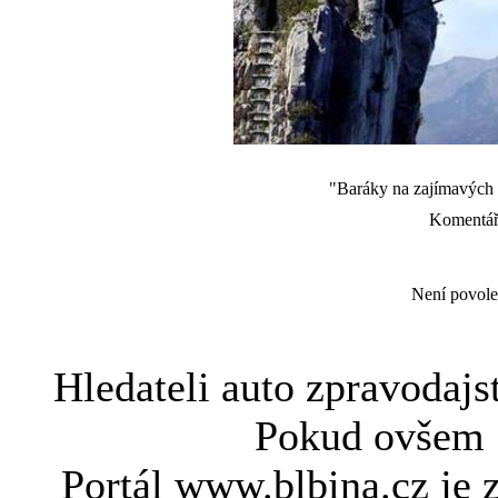
"Baráky na zajímavých m
Komentáře
Není povole
Hledateli
auto zpravodajs
Pokud ovše
Portál www.blbina.cz je 