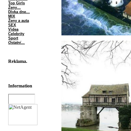
Top Girls
Ženy…
Dívka dne…
MIX
Ženy a auta
SEX
Videa
Celebrity
Sport
Ostatní…
Reklama.
Information