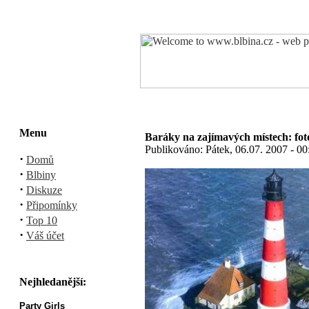
Menu
Baráky na zajímavých místech: fot
Publikováno: Pátek, 06.07. 2007 - 0
·
Domů
·
Blbiny
·
Diskuze
·
Připomínky
·
Top 10
·
Váš účet
Nejhledanější:
Party Girls