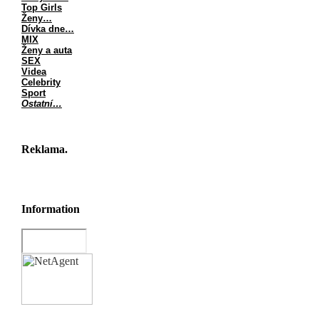
Top Girls
Ženy…
Dívka dne…
MIX
Ženy a auta
SEX
Videa
Celebrity
Sport
Ostatní…
Reklama.
Information