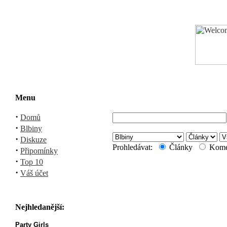
Menu
·
Domů
·
Blbiny
·
Diskuze
Prohledávat:
Články
Kome
·
Připomínky
·
Top 10
·
Váš účet
Nejhledanější:
Party Girls